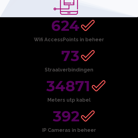
624
Wifi AccessPoints in beheer
73
Straalverbindingen
34871
Meters utp kabel
392
IP Cameras in beheer